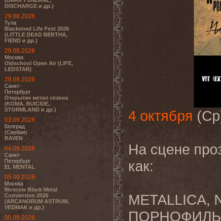
(DARK FUNERAL,
DISCHARGE и др.)
29.08.2026
Тула
Blackened Life Fest 2026
(LITTLE DEAD BERTHA,
FIEND и др.)
29.08.2026
Москва
Oldschool Open Air (LIFE,
LEDSTAR)
29.08.2026
Санкт-
Петербург
Открытие метал сезона
(KOMA, BUICIDE,
STORMLAND и др.)
4 октября
(Ср)
03.09.2026
Белград
(Сербия)
RAVEN
На сцене проз
04.09.2026
Санкт-
Петербург
как:
EL MENTAL
05.09.2026
Москва
Moscow Black Metal
METALLICA, 
Convention 2026
(ARCANORUM ASTRUM,
VEDMAK и др.)
ПОРНОФИЛЬМ
05.09.2026