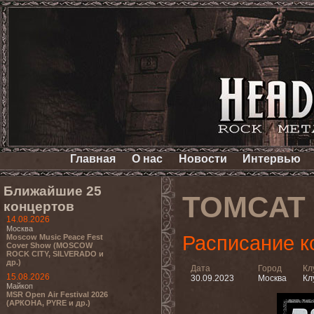
Главная
О нас
Новости
Интервью
Ближайшие 25
TOMCAT
концертов
14.08.2026
Москва
Расписание к
Moscow Music Peace Fest
Cover Show (MOSCOW
ROCK CITY, SILVERADO и
др.)
Дата
Город
Кл
15.08.2026
30.09.2023
Москва
Кл
Майкоп
MSR Open Air Festival 2026
(АРКОНА, PYRE и др.)