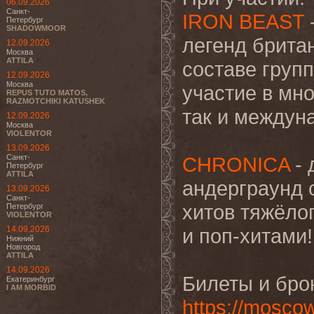
06.09.2026
Санкт-
IRON BEAST
Петербург
SHADOWMOOR
легенд брита
12.09.2026
Москва
ATTILA
составе груп
12.09.2026
Москва
участие в мн
REPUS TUTO MATOS,
RAZMOTCHIKI KATUSHEK
так и междун
12.09.2026
Москва
VIOLENTOR
13.09.2026
Санкт-
CHRONICA
- 
Петербург
ATTILA
андерграунд 
13.09.2026
Санкт-
хитов тяжёло
Петербург
VIOLENTOR
14.09.2026
и поп-хитами!
Нижний
Новгород
ATTILA
14.09.2026
Билеты и бро
Екатеринбург
I AM MORBID
https://mosco