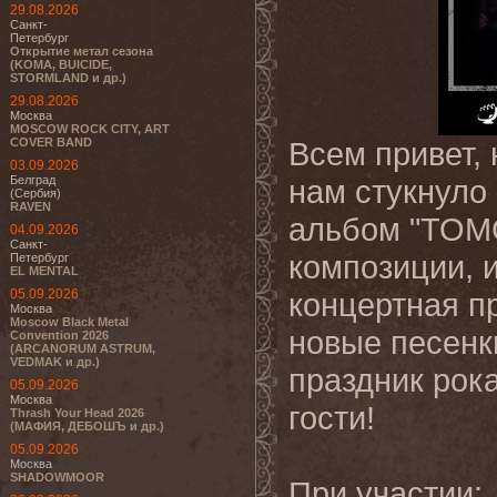
29.08.2026
Санкт-
Петербург
Открытие метал сезона
(KOMA, BUICIDE,
STORMLAND и др.)
29.08.2026
Москва
MOSCOW ROCK CITY, ART
COVER BAND
Всем привет,
03.09.2026
Белград
нам стукнуло 
(Сербия)
RAVEN
альбом "TOMC
04.09.2026
Санкт-
композиции, 
Петербург
EL MENTAL
05.09.2026
концертная п
Москва
Moscow Black Metal
новые песенк
Convention 2026
(ARCANORUM ASTRUM,
VEDMAK и др.)
праздник рока
05.09.2026
Москва
гости!
Thrash Your Head 2026
(МАФИЯ, ДЕБОШЪ и др.)
05.09.2026
Москва
SHADOWMOOR
При участии: