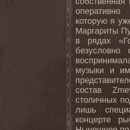
собственная
оперативно
которую я уж
Маргариты Пу
в рядах «Г
безусловно 
воспринимала
музыки и им
представител
состав Zme
столичных по
лишь специ
концерте ры
Нынешнее по