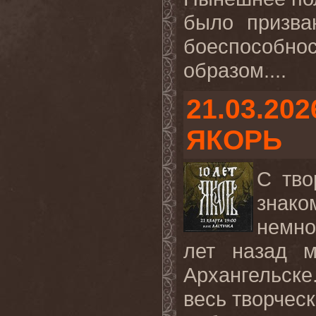
было призва
боеспособно
образом....
21.03.202
ЯКОРЬ
С тво
знако
немно
лет назад 
Архангельске.
весь творческ