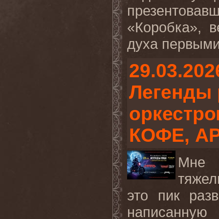
презентовавш
«Коробка», 
духа первыми 
29.03.202
Легенды 
оркестр
КОФЕ, А
Мне 
тяжел
это пик разв
написан