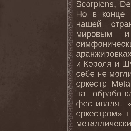
Scorpions, D
Но в конце 
нашей стра
мировым и 
симфониче
аранжировках
и Короля и Шу
себе не могл
оркестр Meta
на обработк
фестиваля 
оркестром» 
металлически