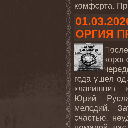
комфорта. При
01.03.202
ОРГИЯ П
Посл
коро
черед
года ушел од
клавишник 
Юрий Русла
мелодий. За
счастью, не
немалой час