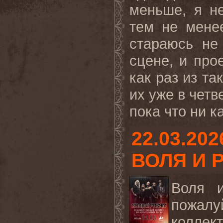
меньше, я н
тем не менее
стараюсь не
сцене, и про
как раз из та
их уже в четв
пока что ни ка
22.03.202
ВОЛЯ И 
Воля и
пожалу
коллект