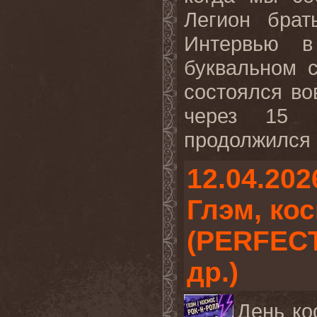
Легион брат
Интервью в
буквальном 
состоялся вов
через 15 
продолжился б
12.04.202
Глэм, ко
(PERFECT
др.)
День ко