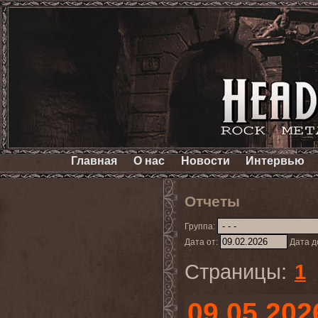
Главная
О нас
Новости
Интервью
Отчеты
Группа:
Дата от:
Дата д
Страницы:
1
09.05.202