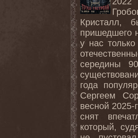
2022 
Гроб
Кристалл, б
пришедшего н
у нас только
отечествен
середины 90
существован
года популя
Сергеем Со
весной 2025-
снят впеча
который, суд
не пустова