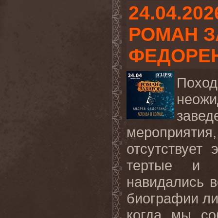
24.04.202
РОМАН З
ФЕДОРЕ
Поход
неож
завед
мероприятия,
отсутствует 
тертые и 
навидались в
биографии ли
когда мы со