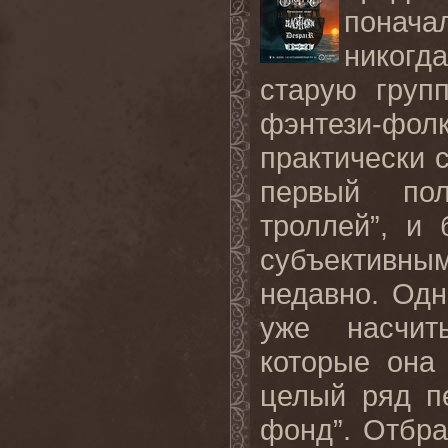
понача
никогд
старую груп
фэнтези-фол
практически с
первый пол
троллей”, и
субъективн
недавно. Одн
уже насчит
которые она
целый ряд п
фонд”. Отбра