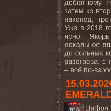
дебютному п
затем ко вто
наконец, тре
Уже в 2018 г
ясно: Якор
локальное яв
до сольных к
разогрева, с
– всё по-взрос
15.03.202
EMERALD
Цифра