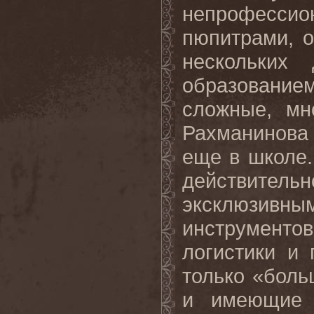
непрофесси
пюпитрами, 
нескольких
образование
сложные, мн
Рахманинова
еще в школе.
действительн
эксклюзивны
инструменто
логистики и 
только «бол
и имеющие м