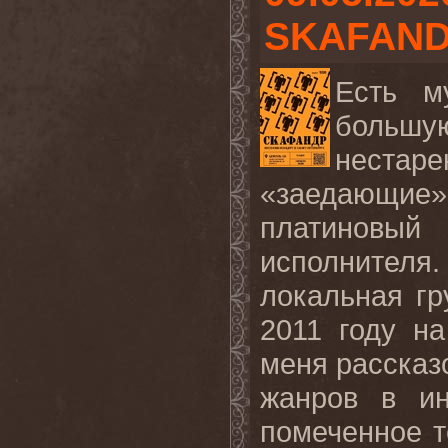
SKAFAN
Есть м
большую
нестар
«заедающие» 
платиновый
исполнителя
локальная гр
2011 году н
меня рассказ
жанров в ин
помеченное т