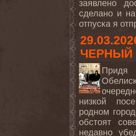
заявлено до
сделано и н
отпуска я отп
29.03.202
ЧЕРНЫЙ
Придя 
Обелиск
очеред
низкой пос
родном город
обстоят сов
недавно убе