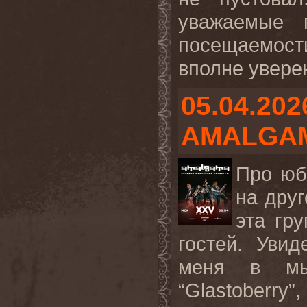
уважаемые 
посещаемост
вполне уверен
05.04.202
AMALGA
Про юб
на друг
эта гр
гостей. Уви
меня в мы
“Glastoberr