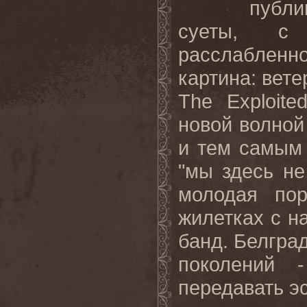
публи
суеты, с
расслабленн
картина: вет
The Exploit
новой волной
и тем самым 
"мы здесь не
молодая по
жилетках с н
банд. Белград
поколений 
передавать эс