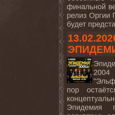
финальной ве
релиз Оргии 
будет предста
13.02.202
ЭПИДЕМ
Эпиде
2004 
"Эльф
пор остаёт
концептуальн
Эпидемия п