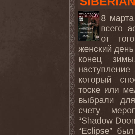
SIBERIAN
8 марта
всего а
от тог
женский день 
конец зим
наступление 
который спо
тоске или ме
выбрали для
счету меро
“Shadow Doom
“Eclipse” бы