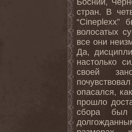
Боснии, Черн
стран. В чет
“Cineplexx”
волосатых су
все они неиз
Да, дисципл
настолько си
своей зан
почувствов
опасался, ка
прошло дост
сбора был
долгожданны
размерах 