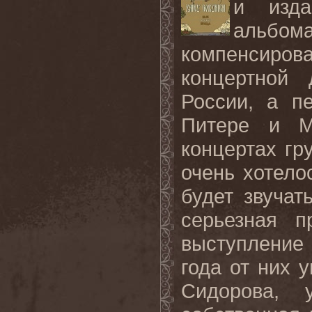
и изда
альб
компенсиров
концертной
России, а п
Питере и М
концертах гр
очень хотело
будет звуча
серьезная п
выступление
года от них 
Сидорова, 