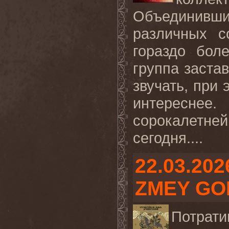
Объединивш
различных с
гораздо бол
группа заста
звучать, при 
интереснее.
сорокалетне
сегодня....
22.03.202
ZMEY GO
Потрати