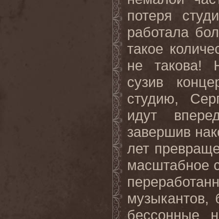
потеря студ
работала бо
такое количе
не такова! 
сузив конц
студию, Сер
идут впере
завершив нак
лет превраще
масштабное с
переработанн
музыкантов, 
бессонные н