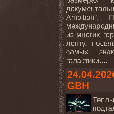
документаль
Ambition”.
международн
из многих гор
ленту, посв
самых знак
галактики....
24.04.202
GBH
Тепл
подта