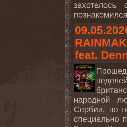
захотелось
познакомился 
09.05.202
RAINMAKE
feat. Denn
Прошед
неделе
британ
народной л
Сербии, во в
специально 