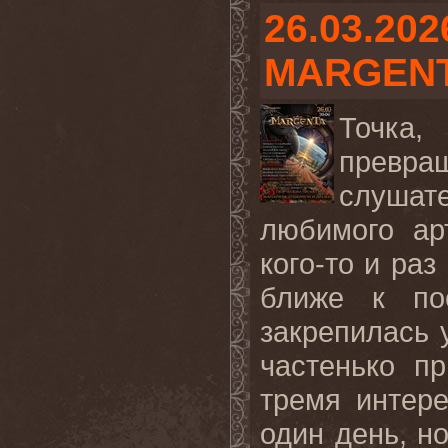
26.03.202
MARGEN
Точка
превра
слушат
любимого ар
кого-то и раз
ближе к по
закрепилась 
частенько п
тремя интер
один день, но