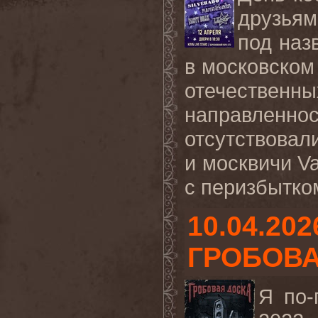
друзья
под наз
в московском 
отечестве
направленн
отсутствовал
и москвичи Va
с перизбытком
10.04.202
ГРОБОВА
Я по-