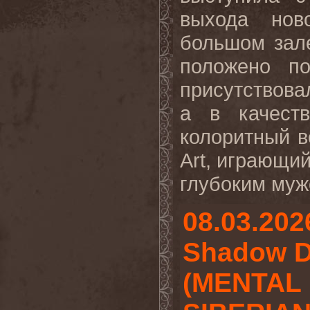
выхода нов
большом зале
положено п
присутствова
а в качест
колоритный в
Art, играющи
глубоким мужс
08.03.202
Shadow Do
(MENTAL 