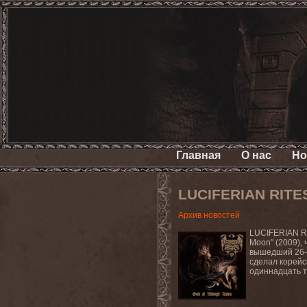
Главная
О нас
Но
LUCIFERIAN RITES
Архив новостей
LUCIFERIAN RI
Moon" (2009),
вышедший 26-г
сделал корей
одиннадцать т