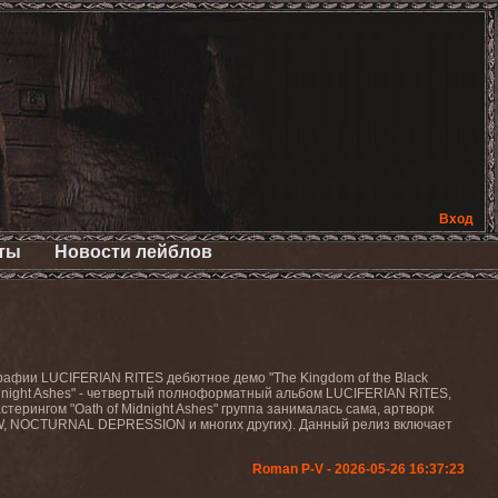
Вход
ты
Новости лейблов
графии LUCIFERIAN RITES дебютное демо "The Kingdom of the Black
idnight Ashes" - четвертый полноформатный альбом LUCIFERIAN RITES,
ерингом "Oath of Midnight Ashes" группа занималась сама, артворк
W, NOCTURNAL DEPRESSION и многих других). Данный релиз включает
Roman P-V - 2026-05-26 16:37:23