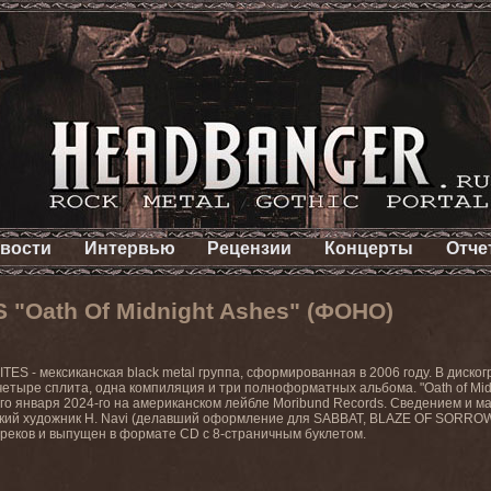
вости
Интервью
Рецензии
Концерты
Отче
 "Oath Of Midnight Ashes" (ФОНО)
TES - мексиканская black metal группа, сформированная в 2006 году. В диско
 четыре сплита, одна компиляция и три полноформатных альбома. "Oath of M
о января 2024-го на американском лейбле Moribund Records. Сведением и маст
ский художник H. Navi (делавший оформление для SABBAT, BLAZE OF SORRO
реков и выпущен в формате CD с 8-страничным буклетом.